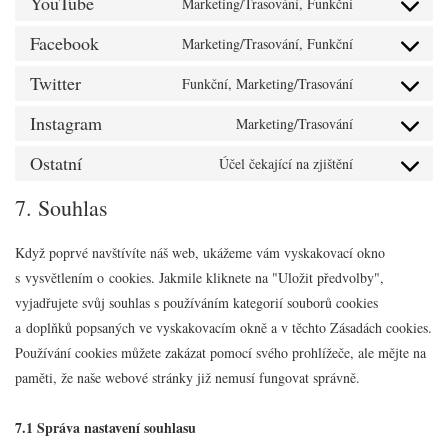
YouTube
Marketing/Trasování, Funkční
google-
Consent
service
recaptcha
to
Facebook
Marketing/Trasování, Funkční
google-
Consent
service
maps
to
Twitter
Funkční, Marketing/Trasování
youtube
Consent
service
to
Instagram
Marketing/Trasování
facebook
Consent
service
to
Ostatní
Účel čekající na zjištění
twitter
Consent
service
to
7. Souhlas
instagram
service
ostatní
Když poprvé navštívíte náš web, ukážeme vám vyskakovací okno
s vysvětlením o cookies. Jakmile kliknete na "Uložit předvolby",
vyjadřujete svůj souhlas s používáním kategorií souborů cookies
a doplňků popsaných ve vyskakovacím okně a v těchto Zásadách cookies.
Používání cookies můžete zakázat pomocí svého prohlížeče, ale mějte na
paměti, že naše webové stránky již nemusí fungovat správně.
7.1 Správa nastavení souhlasu