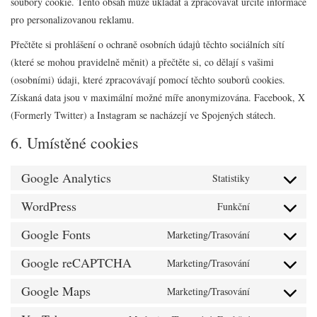
soubory cookie. Tento obsah může ukládat a zpracovávat určité informace
pro personalizovanou reklamu.
Přečtěte si prohlášení o ochraně osobních údajů těchto sociálních sítí
(které se mohou pravidelně měnit) a přečtěte si, co dělají s vašimi
(osobními) údaji, které zpracovávají pomocí těchto souborů cookies.
Získaná data jsou v maximální možné míře anonymizována. Facebook, X
(Formerly Twitter) a Instagram se nacházejí ve Spojených státech.
6. Umístěné cookies
Google Analytics
Statistiky
Consent
to
WordPress
Funkční
Consent
service
to
Google Fonts
Marketing/Trasování
google-
Consent
service
analytics
to
Google reCAPTCHA
Marketing/Trasování
wordpress
Consent
service
to
Google Maps
Marketing/Trasování
google-
Consent
service
fonts
to